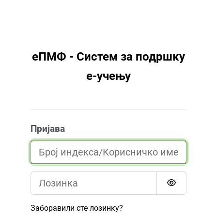
Иди на главни садржај
еПМФ - Систем за подршку
е-учењу
Пријава
Број индекса/Корисничко име наставника
Лозинка
Заборавили сте лозинку?