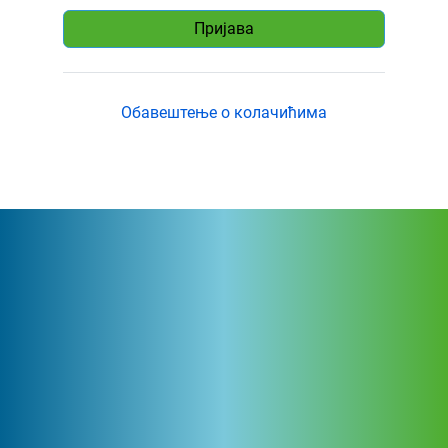
Пријава
Обавештење о колачићима