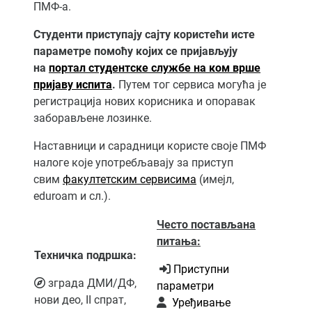
ПМФ-а.
Студенти приступају сајту користећи исте
параметре помоћу којих се пријављују
на
портал студентске службе на ком врше
пријаву испита
.
Путем тог сервиса могућа је
регистрација нових корисника и опоравак
заборављене лозинке.
Наставници и сарадници користе своје ПМФ
налоге које употребљавају за приступ
свим
факултетским сервисима
(имејл,
eduroam и сл.).
Често постављана
питања:
Техничка подршка:
Приступни
зграда ДМИ/ДФ,
параметри
нови део, II спрат,
Уређивање