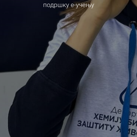
подршку е-учењу