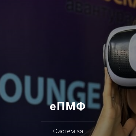
еПМФ
Систем за